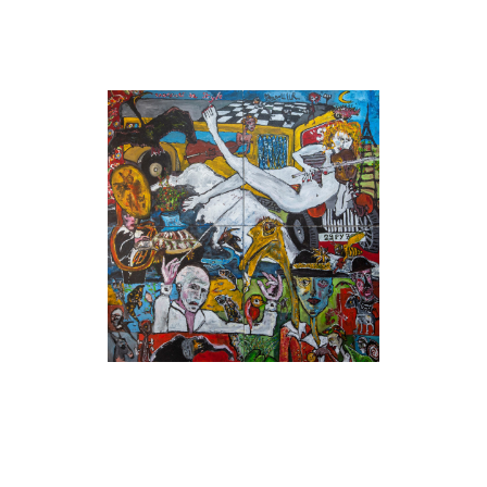
supplémentaire à ton pardessus. » il lui montre où (à
l'échancrure) et pourquoi.
Exercices de style, acrylique sur toile, 200 x 200
cm, série Revisitons nos classiques, juin / juillet
2024.