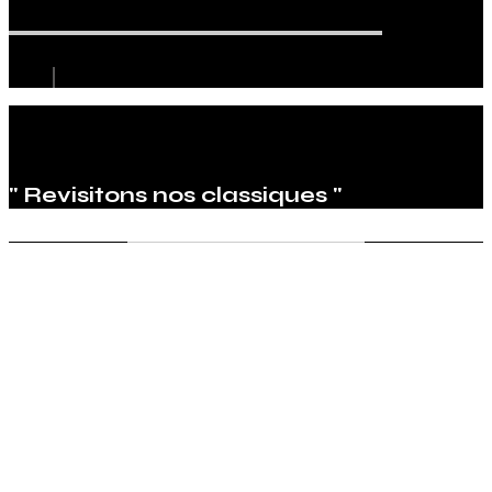
" Revisitons nos classiques "
Exercices de style
Le narrateur rencontre, dans un bus, un jeune homme
au long cou, coiffé d’un chapeau orné d’une tresse
au lieu d’un ruban ; Le jeune homme change