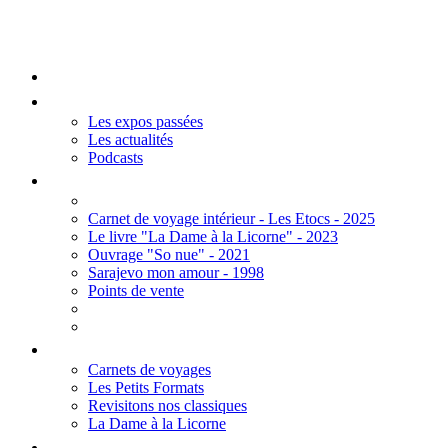
Mengall HR
Accueil
Les Expos
Les expos passées
Les actualités
Podcasts
Editions
Carnet de voyage intérieur - Les Etocs - 2025
Le livre "La Dame à la Licorne" - 2023
Ouvrage "So nue" - 2021
Sarajevo mon amour - 1998
Points de vente
Thèmes
Carnets de voyages
Les Petits Formats
Revisitons nos classiques
La Dame à la Licorne
Galerie