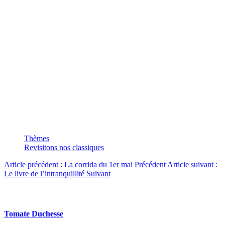
C’est un projet pour le Salon des Artistes Français
au Grand Palais à Paris. Cette grand toile, 200x200
cm, appartient à la série « Revisitons nos
classiques ». Elle a un lien direct avec « Exercices
de style » de Raymond Queneau.
Photo : Pierre MEY
Thèmes
Revisitons nos classiques
Article précédent : La corrida du 1er mai
Précédent
Article suivant :
Le livre de l’intranquillité
Suivant
Articles en relation
Tomate Duchesse