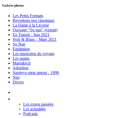
Galerie photos
Les Petits Formats
Revisitons nos classiques
La Dame à la Licorne
Ouvrage "So nue" (extrait)
En Transit - Juin 2021
Noir & Blanc - Mars 2021
So Nue
Equitation
Les musiciens du voyage
Les mains
Marrakech
Adoption
Sarajevo mon amour - 1998
Nus
Divers
Accueil
Les Expos
Les expos passées
Les actualités
Podcasts