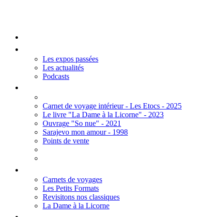
Mengall HR
Accueil
Les Expos
Les expos passées
Les actualités
Podcasts
Editions
Carnet de voyage intérieur - Les Etocs - 2025
Le livre "La Dame à la Licorne" - 2023
Ouvrage "So nue" - 2021
Sarajevo mon amour - 1998
Points de vente
Thèmes
Carnets de voyages
Les Petits Formats
Revisitons nos classiques
La Dame à la Licorne
Galerie