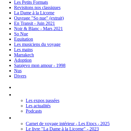
Les Petits Formats
Revisitons nos classiques
La Dame à la Licorne
Ouvrage "So nue" (extrait)
En Transit - Juin 2021
Noir & Blanc - Mars 2021
So Nue
Equitation
Les musiciens du voyage
Les mains
Marrakech
Adoption
Sarajevo mon amour - 1998
Nus
Divers
Accueil
Les Expos
Les expos passées
Les actualités
Podcasts
Editions
Carnet de voyage intérieur - Les Etocs - 2025
Le livre "La Dame à la Licorne" - 2023