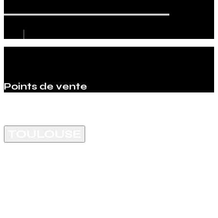
Points de vente
TOULOUSE
Les Abattoirs, Musée - Frac Occitanie
76 All. Charles de Fitte