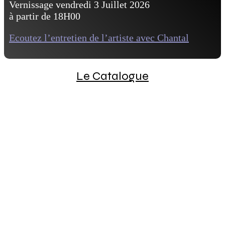
Vernissage vendredi 3 Juillet 2026
à partir de 18H00
Ecoutez l’entretien de l’artiste avec Chantal
Le Catalogue
En 1998, Mengall HR exposait une rétrospective de
son travail « Sarajevo mon amour » au Musée de la
Littérature.
Ce travail à été montré les années suivantes en
France, à SUP de CO Nantes, Des collèges et Lycées,
à Pontivy, Auch, Perpignan, Mirande, Saint-Malo,
Brest… à l’étranger à Barcelone, Figueras…
Mengall HR a longtemps dialogué avec des élèves