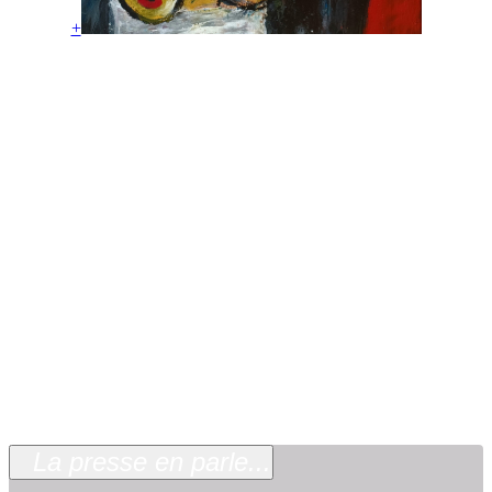
+
Le Viol, acrylique sur toile, 50 x 61cm, 1998.
La guerre est à nouveau présente en Europe, à deux
pas de chez nous, en Ukraine.
« Se rappeler du passé pour prendre en compte nos
erreurs et ne pas les reproduire à l’avenir » Tel était
le but du parcours de Mengall HR.
Aujourd’hui, ces toiles vestiges de l’exposition de
Sarajevo, sont là pour nous rappeler l’importance du
devoir de mémoire.
La presse en parle...