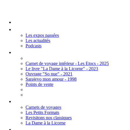
Mengall HR
Accueil
Les Expos
Les expos passées
Les actualités
Podcasts
Editions
Carnet de voyage intérieur - Les Etocs - 2025
Le livre "La Dame à la Licorne" - 2023
Ouvrage "So nue" - 2021
Sarajevo mon amour - 1998
Points de vente
Thèmes
Carnets de voyages
Les Petits Formats
Revisitons nos classiques
La Dame à la Licorne
Galerie