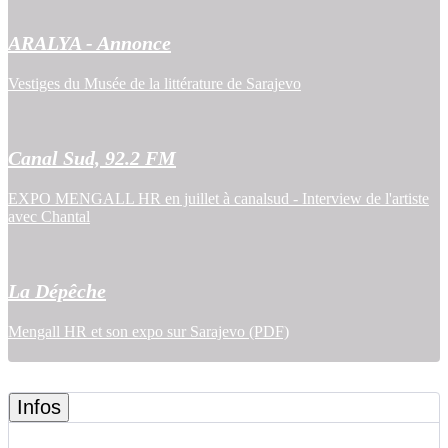
ARALYA - Annonce
Vestiges du Musée de la littérature de Sarajevo
Canal Sud, 92.2 FM
EXPO MENGALL HR en juillet à canalsud - Interview de l'artiste
avec Chantal
La Dépêche
Mengall HR et son expo sur Sarajevo (PDF)
Infos