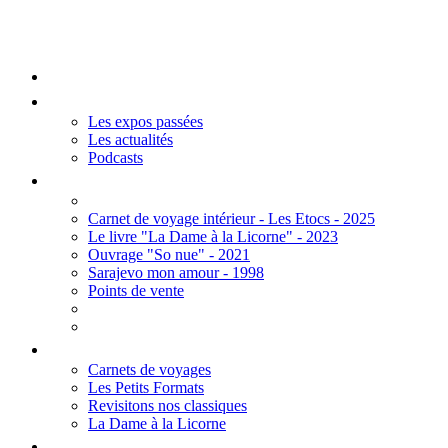
Mengall HR
Accueil
Les Expos
Les expos passées
Les actualités
Podcasts
Editions
Carnet de voyage intérieur - Les Etocs - 2025
Le livre "La Dame à la Licorne" - 2023
Ouvrage "So nue" - 2021
Sarajevo mon amour - 1998
Points de vente
Thèmes
Carnets de voyages
Les Petits Formats
Revisitons nos classiques
La Dame à la Licorne
Galerie