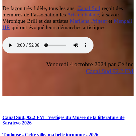
De façon très fidèle, tous les ans,
Canal Sud
reçoit des
membres de l’association les
Arts en balade
, à savoir
Véronique Brill et des artistes
Marilena Prigent
et
Mengall
HR
qui ont évoqué leurs démarches artistiques.
Vendredi 4 octobre 2024 par Céline
Canal Sud 92.2 FM
Articles en relation
Canal Sud, 92.2 FM - Vestiges du Musée de la littérature de
Sarajevo 2026
Toulouse - Cette ville, ma belle inconnue - 2026