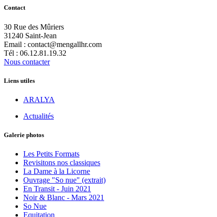
Contact
30 Rue des Mûriers
31240 Saint-Jean
Email : contact@mengallhr.com
Tél : 06.12.81.19.32
Nous contacter
Liens utiles
ARALYA
Actualités
Galerie photos
Les Petits Formats
Revisitons nos classiques
La Dame à la Licorne
Ouvrage "So nue" (extrait)
En Transit - Juin 2021
Noir & Blanc - Mars 2021
So Nue
Equitation