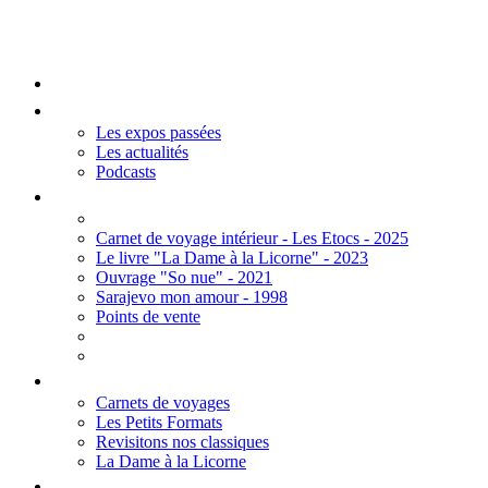
Mengall HR
Accueil
Les Expos
Les expos passées
Les actualités
Podcasts
Editions
Carnet de voyage intérieur - Les Etocs - 2025
Le livre "La Dame à la Licorne" - 2023
Ouvrage "So nue" - 2021
Sarajevo mon amour - 1998
Points de vente
Thèmes
Carnets de voyages
Les Petits Formats
Revisitons nos classiques
La Dame à la Licorne
Galerie