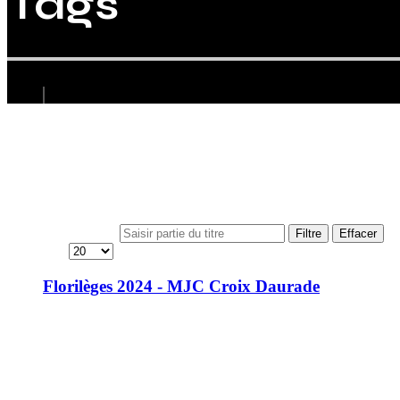
Tags
Saisir partie du titre
Filtre
Effacer
Afficher #
Florilèges 2024 - MJC Croix Daurade
MJC Croix Daurade...