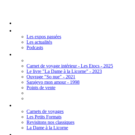
Mengall HR
Accueil
Les Expos
Les expos passées
Les actualités
Podcasts
Editions
Carnet de voyage intérieur - Les Etocs - 2025
Le livre "La Dame à la Licorne" - 2023
Ouvrage "So nue" - 2021
Sarajevo mon amour - 1998
Points de vente
Thèmes
Carnets de voyages
Les Petits Formats
Revisitons nos classiques
La Dame à la Licorne
Galerie