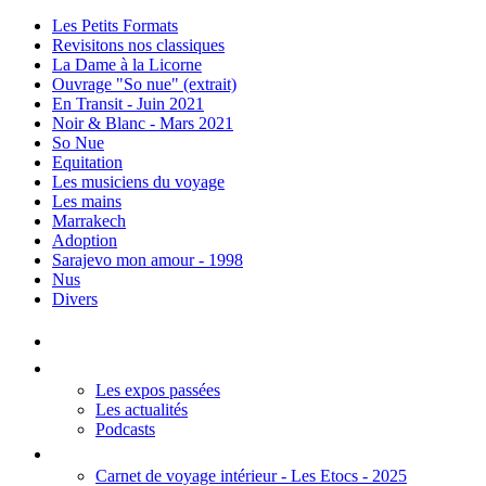
Les Petits Formats
Revisitons nos classiques
La Dame à la Licorne
Ouvrage "So nue" (extrait)
En Transit - Juin 2021
Noir & Blanc - Mars 2021
So Nue
Equitation
Les musiciens du voyage
Les mains
Marrakech
Adoption
Sarajevo mon amour - 1998
Nus
Divers
Accueil
Les Expos
Les expos passées
Les actualités
Podcasts
Editions
Carnet de voyage intérieur - Les Etocs - 2025