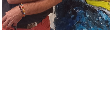
J’ai le plaisir de vous annoncer ma participation en
tant qu’invité d’honneur à la prochaine édition du
Salon des Arts de Mondonville.
Les artistes Mondonvillois sont mis à l’honneur,
peintres, dessinateurs, photographes à la salle
d’animation de la mairie.
Du 18 Mars 2024
au 24 Mars 2024